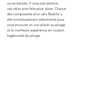
ou en balade. Il vous suit partout.
ces vélos sont faits pour durer. Chacun
des composants d'un vélo Bastille a
été minutieusement sélectionné pour
vous procurer un vrai plaisir au pliage
et la meilleure expérience en roulant.
Ingéniosité
du
pliage.
Type
vélo pliant
taille
unique, adulte de 1,65m à 1,90m
couleur
Noir et Métallisé
disponibilité