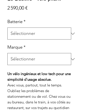
Prix
2 590,00 €
Batterie
*
Marque
*
Un
vélo
ingénieux
et
low
tech
pour
une
simplicité
d'usage
absolue.
Avec
vous, p
artout,
tout
le
temps.
Oubliez les problèmes de
stationnement ou de vol. Chez vous ou
au bureau, dans le train, à vos côtés au
restaurant, sur vos trajets au quotidien