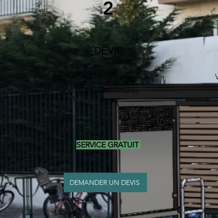
2
DEVIS
Etude de solutions et simulation
ous
des infrastructures
une
SERVICE GRATUIT
DEMANDER UN DEVIS