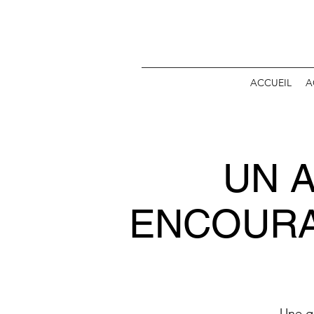
ACCUEIL
A
UN 
ENCOURA
Une g