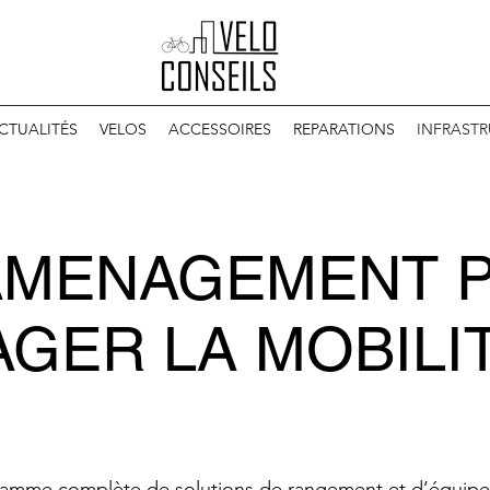
CTUALITÉS
VELOS
ACCESSOIRES
REPARATIONS
INFRAST
AMENAGEMENT 
GER LA MOBILI
amme complète de solutions de rangement et d’équip