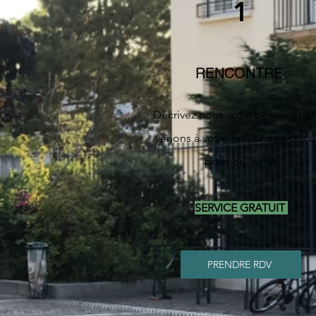
1
RENCONTRE
Décrivez nous votre besoin et n
venons à votre rencontre pour 
prise de cotes
SERVICE GRATUIT
PRENDRE RDV