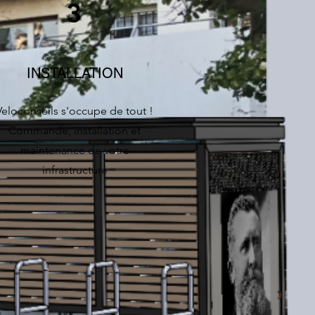
3
INSTALLATION
Veloconseils s'occupe de tout !
Commande, installation et
maintenance de votre
infrastructure