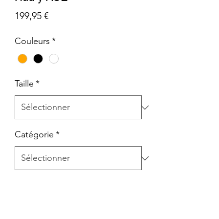
Prix
199,95 €
Couleurs
*
Taille
*
Catégorie
*
Protection de haut niveau, sécurité de
l'éclairage LED rechargeable par USB,
visière intégrale, réglages précis... Un