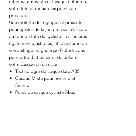
intérieur amovible et lavage, entourera
votre tête et réduira les points de
pression.
Une molette de réglage est présente
pour ajuster de façon précise le casque
au tour de tête du cycliste. Les lanières
également ajustables, et le système de
verrouillage magnétique Fidlock vous
permettra d'attacher et de défaire
votre casque en un éclair.
Technologie de coque dure ABS
Casque Mixte pour homme et
femme
Poids du casque cycliste Abus
Hyban Plus : taille M - 460 g / L -
520 g / XL - 540 g
Zoom Evo Easy – système de
réglage de taille par molette
d'ajustement arrière
Munie d'une grande visière