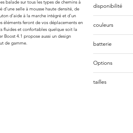
gues balade sur tous les types de chemins à
disponibilité
pé d’une selle à mousse haute densité, de
Batterie
uton d’aide à la marche intégré et d’un
en magasin
.Ces éléments feront de vos déplacements en
couleurs
Autonomie
s fluides et confortables quelque soit la
rer Boost 4.1 propose aussi un design
Rouge Grenat
Chargeur
aut de gamme.
batterie
Bleu Boréal
Compteur
400 wh
Options
Type de dérailleur
iPower Fit 400 DUO
tailles
Plateau
26" T43
27,5" T47 / T53
Manette
Transmission