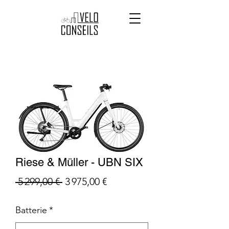
Riese & Müller - UBN SIX
Prix
Prix
 5 299,00 € 
3 975,00 €
original
promotionnel
Batterie
*