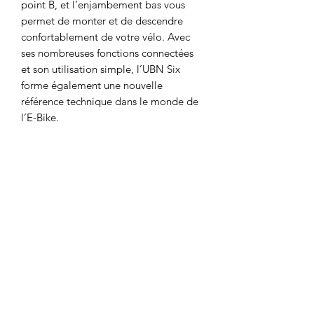
point B, et l’enjambement bas vous
permet de monter et de descendre
confortablement de votre vélo. Avec
ses nombreuses fonctions connectées
et son utilisation simple, l’UBN Six
forme également une nouvelle
référence technique dans le monde de
l’E-Bike.
disponibilité
En magasin
taille
M
couleur
pure white
type